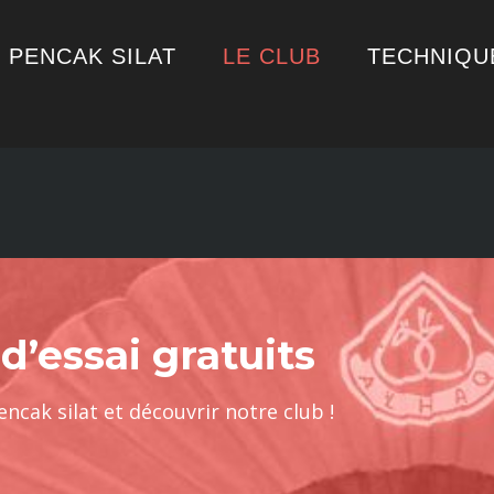
PENCAK SILAT
LE CLUB
TECHNIQU
 d’essai gratuits
encak silat et découvrir notre club !